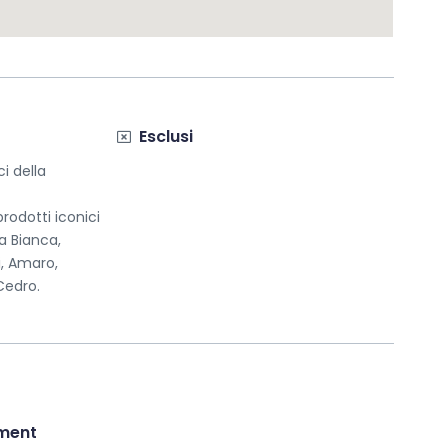
Esclusi
ci della
rodotti iconici
pa Bianca,
i, Amaro,
Cedro.
ment