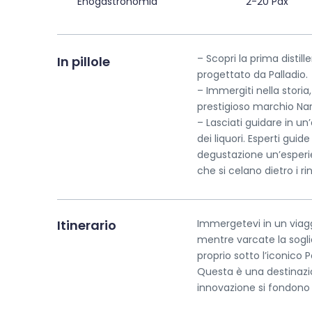
Enogastronomia
2-20 Pax
– Scopri la prima distille
In pillole
progettato da Palladio.
– Immergiti nella storia
prestigioso marchio Nard
– Lasciati guidare in u
dei liquori. Esperti gui
degustazione un’esperie
che si celano dietro i rin
Itinerario
Immergetevi in un viagg
mentre varcate la soglia 
proprio sotto l’iconico 
Questa è una destinazio
innovazione si fondono a