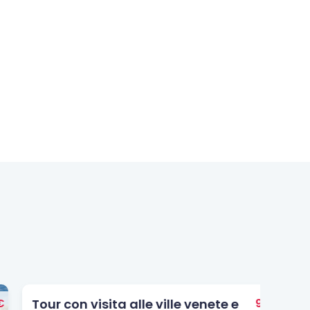
Gui
95 €
Tour