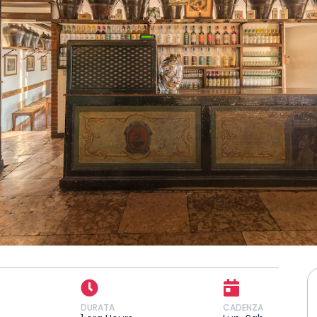
DURATA
CADENZA