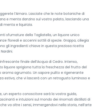
< Esci dal form
gerete l’Amaro. Lasciate che le note botaniche di
Resta aggiornato con noi
iana e menta danzino sul vostro palato, lasciando una
i menta e liquirizia.
Richiedi un tour privato
nti sfumature della Tagliatella, un liquore unico
ze floreali e accenni sottili di spezie. Grappa, ciliegia
no gli ingredienti chiave in questa preziosa ricetta
 Nardini.
Send Message to Seller
l rinfrescante finale dell’Acqua di Cedro. Intenso,
sto liquore sprigiona tutta la freschezza del frutto del
Your name
*
so aroma agrumato. Un sapore pulito e rigenerante
a estiva, che vi lascerà con un retrogusto luminoso e
Your email
*
, un esperto conoscitore sarà la vostra guida,
scinanti e intuizioni sul mondo dei rinomati distillati di
che va oltre i sensi, immergendovi nella storia, nell’arte