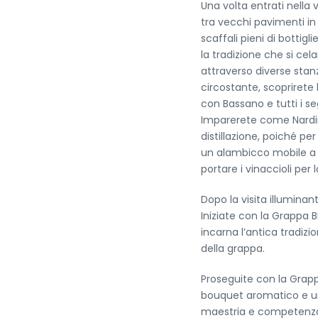
Una volta entrati nella v
tra vecchi pavimenti i
scaffali pieni di bottigl
la tradizione che si cela
attraverso diverse stan
circostante, scoprirete 
con Bassano e tutti i se
Imparerete come Nardini
distillazione, poiché per
un alambicco mobile a re
portare i vinaccioli per
Dopo la visita illumina
Iniziate con la Grappa B
incarna l’antica tradi
della grappa.
Proseguite con la Grapp
bouquet aromatico e una
maestria e competenza,