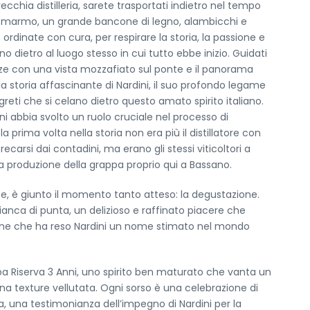
ecchia distilleria, sarete trasportati indietro nel tempo
n marmo, un grande bancone di legno, alambicchi e
ie ordinate con cura, per respirare la storia, la passione e
no dietro al luogo stesso in cui tutto ebbe inizio. Guidati
ze con una vista mozzafiato sul ponte e il panorama
la storia affascinante di Nardini, il suo profondo legame
greti che si celano dietro questo amato spirito italiano.
 abbia svolto un ruolo cruciale nel processo di
 la prima volta nella storia non era più il distillatore con
carsi dai contadini, ma erano gli stessi viticoltori a
 la produzione della grappa proprio qui a Bassano.
nte, è giunto il momento tanto atteso: la degustazione.
ianca di punta, un delizioso e raffinato piacere che
zione che ha reso Nardini un nome stimato nel mondo
a Riserva 3 Anni, uno spirito ben maturato che vanta un
 texture vellutata. Ogni sorso è una celebrazione di
 una testimonianza dell’impegno di Nardini per la
< Esci dal Form