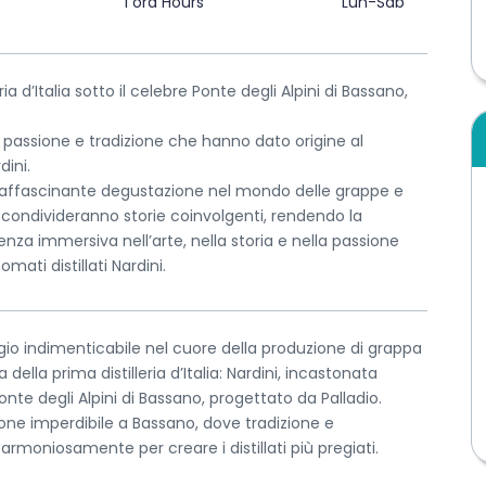
1 ora Hours
Lun-Sab
ria d’Italia sotto il celebre Ponte degli Alpini di Bassano,
, passione e tradizione che hanno dato origine al
ini.
n’affascinante degustazione nel mondo delle grappe e
de condivideranno storie coinvolgenti, rendendo la
nza immersiva nell’arte, nella storia e nella passione
omati distillati Nardini.
io indimenticabile nel cuore della produzione di grappa
della prima distilleria d’Italia: Nardini, incastonata
Ponte degli Alpini di Bassano, progettato da Palladio.
ne imperdibile a Bassano, dove tradizione e
rmoniosamente per creare i distillati più pregiati.