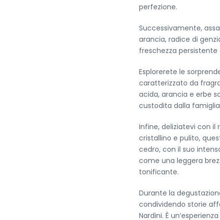
perfezione.
Successivamente, assag
arancia, radice di genz
freschezza persistente d
Esplorerete le sorprende
caratterizzato da fragran
acida, arancia e erbe so
custodita dalla famiglia
Infine, deliziatevi con i
cristallino e pulito, que
cedro, con il suo inten
come una leggera brezz
tonificante.
Durante la degustazione
condividendo storie affa
Nardini. È un’esperienza 