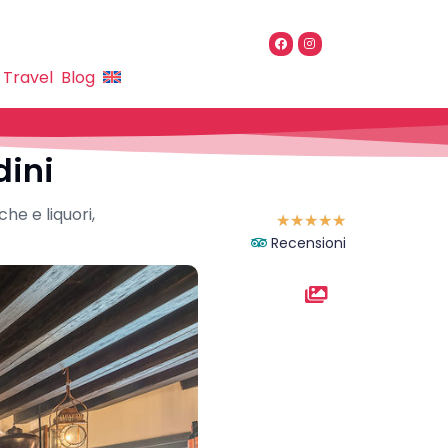
 Travel
Blog
dini
he e liquori,
☆
☆
☆
☆
☆
Recensioni