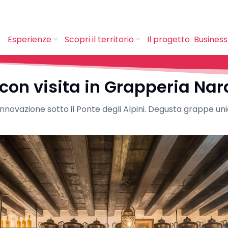
Esperienze
Scopri il territorio
Il progetto
Business
on visita in Grapperia Nar
e innovazione sotto il Ponte degli Alpini. Degusta grappe unic