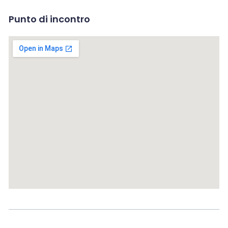
Punto di incontro
Send Message to Seller
Your name
*
Your email
*
Your message
*
Send message