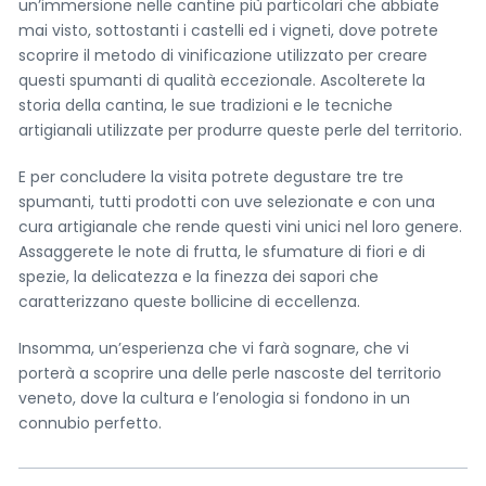
un’immersione nelle cantine più particolari che abbiate
mai visto, sottostanti i castelli ed i vigneti, dove potrete
scoprire il metodo di vinificazione utilizzato per creare
questi spumanti di qualità eccezionale. Ascolterete la
storia della cantina, le sue tradizioni e le tecniche
artigianali utilizzate per produrre queste perle del territorio.
E per concludere la visita potrete degustare tre tre
spumanti, tutti prodotti con uve selezionate e con una
cura artigianale che rende questi vini unici nel loro genere.
< Esci dal Form
Assaggerete le note di frutta, le sfumature di fiori e di
spezie, la delicatezza e la finezza dei sapori che
caratterizzano queste bollicine di eccellenza.
Resta aggiornato con noi
Insomma, un’esperienza che vi farà sognare, che vi
< Esci dal form
porterà a scoprire una delle perle nascoste del territorio
veneto, dove la cultura e l’enologia si fondono in un
connubio perfetto.
Richiedi un tour privato