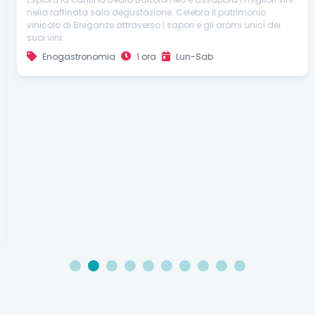
Guidato
Visita e degustazione alla Cantina Beato
Bartolomeo di Breganze
Esplora la cantina Beato Bartolomeo e assapora i migliori vini
nella raffinata sala degustazione. Celebra il patrimonio
vinicolo di Breganze attraverso i sapori e gli aromi unici dei
suoi vini.
Enogastronomia
1 ora
Lun-Sab
1
2
3
4
5
6
7
8
9
10