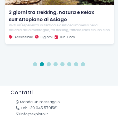
3 giorni tra trekking, natura e Relax
sull’Altopiano di Asiago
Viviti un'esperienza autentica e deliziosa immerso nella
bellezza della montagna, tra trekking, fattorie, relax e buon cibo.
Accessibile
3 giorni
Lun-Dom
1
2
3
4
5
6
7
8
Contatti
Manda un messaggio
Tel: +39 045 5701561
info@exploro.it