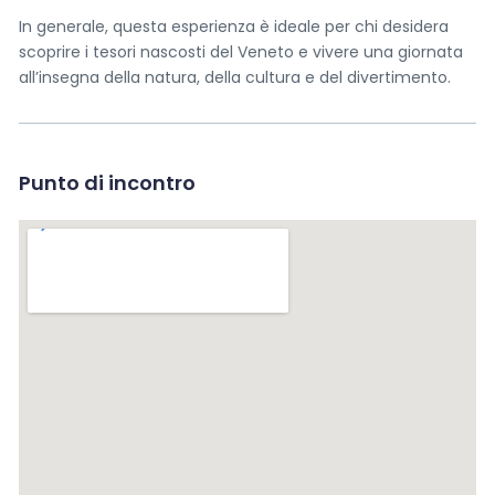
In generale, questa esperienza è ideale per chi desidera
< Esci dal form
scoprire i tesori nascosti del Veneto e vivere una giornata
all’insegna della natura, della cultura e del divertimento.
Richiedi un tour privato
Punto di incontro
Send Message to Seller
Your name
*
Your email
*