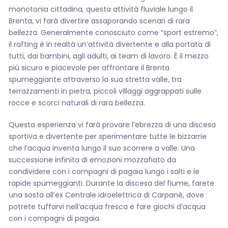
monotonia cittadina, questa attività fluviale lungo il
Brenta, vi farà divertire assaporando scenari di rara
bellezza. Generalmente conosciuto come “sport estremo”,
il rafting è in realtà un’attività divertente e alla portata di
tutti, dai bambini, agli adulti, ai team di lavoro. È il mezzo
più sicuro e piacevole per affrontare il Brenta
spumeggiante attraverso la sua stretta valle, tra
terrazzamenti in pietra, piccoli villaggi aggrappati sulle
rocce e scorci naturali di rara bellezza.
Questa esperienza vi farà provare l’ebrezza di una discesa
sportiva e divertente per sperimentare tutte le bizzarrie
che l’acqua inventa lungo il suo scorrere a valle. Una
successione infinita di emozioni mozzafiato da
condividere con i compagni di pagaia lungo i salti e le
rapide spumeggianti. Durante la discesa del fiume, farete
< Esci dal Form
una sosta all’ex Centrale idroelettrica di Carpanè, dove
potrete tuffarvi nell’acqua fresca e fare giochi d’acqua
con i compagni di pagaia.
Resta aggiornato con noi