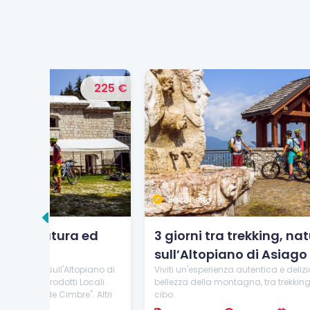
225 €
175
Pacchetto
ed
3 giorni tra trekking, natura e Relax
sull’Altopiano di Asiago
iano di
Viviti un'esperienza autentica e deliziosa immerso nella
cali.
bellezza della montagna, tra trekking, fattorie, relax e buo
. Altri
cibo.