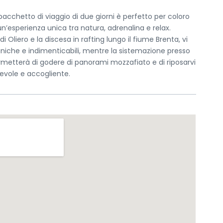
pacchetto di viaggio di due giorni è perfetto per coloro
< Esci dal form
n’esperienza unica tra natura, adrenalina e relax.
Resta aggiornato con noi
di Oliero e la discesa in rafting lungo il fiume Brenta, vi
niche e indimenticabili, mentre la sistemazione presso
Richiedi un tour privato
ermetterà di godere di panorami mozzafiato e di riposarvi
evole e accogliente.
Send Message to Seller
Your name
*
Your email
*