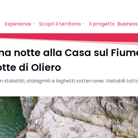
Esperienze
Scopri il territorio
Il progetto
Business
na notte alla Casa sul Fium
otte di Oliero
stalattiti, stalagmiti e laghetti sotterranei. Visitabili tut