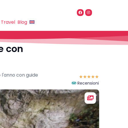
 Travel
Blog
e con
to l'anno con guide
☆
☆
☆
☆
☆
Recensioni