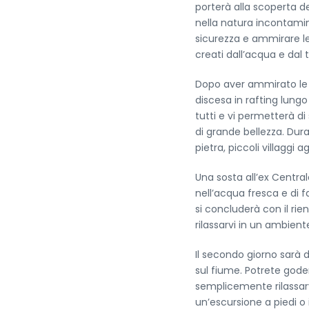
porterà alla scoperta d
nella natura incontamina
sicurezza e ammirare le 
creati dall’acqua e dal
Dopo aver ammirato le 
discesa in rafting lungo 
tutti e vi permetterà d
di grande bellezza. Dur
pietra, piccoli villaggi 
Una sosta all’ex Central
nell’acqua fresca e di 
si concluderà con il rie
rilassarvi in un ambien
Il secondo giorno sarà d
sul fiume. Potrete gode
semplicemente rilassarvi
un’escursione a piedi o 