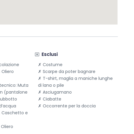
Your message
*
Send message
Esclusi
colazione
Costume
i Oliero
Scarpe da poter bagnare
T-shirt, maglia a maniche lunghe
tecnico: Muta
di lana o pile
on (pantalone
Asciugamano
iubbotto
Ciabatte
 d’acqua
Occorrente per la doccia
, Caschetto e
i Oliero