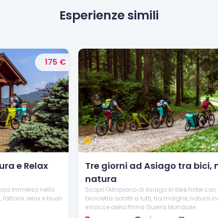
Esperienze simili
 €
190 €
Pacchetto
Tre giorni ad Asiago tra bici, malghe e
natura
Scopri l'Altopiano di Asiago in bike hotel con tour in
n
bicicletta adatti a tutti, tra malghe, natura incontaminata
e tracce della Prima Guerra Mondiale.