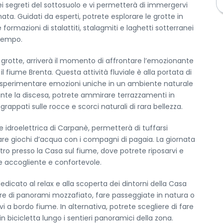
ei segreti del sottosuolo e vi permetterà di immergervi
ta. Guidati da esperti, potrete esplorare le grotte in
formazioni di stalattiti, stalagmiti e laghetti sotterranei
 tempo.
grotte, arriverà il momento di affrontare l’emozionante
il fiume Brenta. Questa attività fluviale è alla portata di
i sperimentare emozioni uniche in un ambiente naturale
ante la discesa, potrete ammirare terrazzamenti in
aggrappati sulle rocce e scorci naturali di rara bellezza.
e idroelettrica di Carpanè, permetterà di tuffarsi
fare giochi d’acqua con i compagni di pagaia. La giornata
ntro presso la Casa sul fiume, dove potrete riposarvi e
te accogliente e confortevole.
edicato al relax e alla scoperta dei dintorni della Casa
re di panorami mozzafiato, fare passeggiate in natura o
 a bordo fiume. In alternativa, potrete scegliere di fare
in bicicletta lungo i sentieri panoramici della zona.
< Esci dal Form