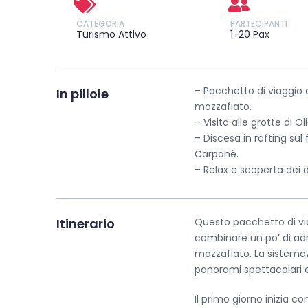
CATEGORIA
PARTECIPANTI
Turismo Attivo
1-20 Pax
– Pacchetto di viaggio 
In pillole
mozzafiato.
– Visita alle grotte di O
– Discesa in rafting sul
Carpanè.
– Relax e scoperta dei d
Itinerario
Questo pacchetto di via
combinare un po’ di adr
mozzafiato. La sistemaz
panorami spettacolari e
Il primo giorno inizia co