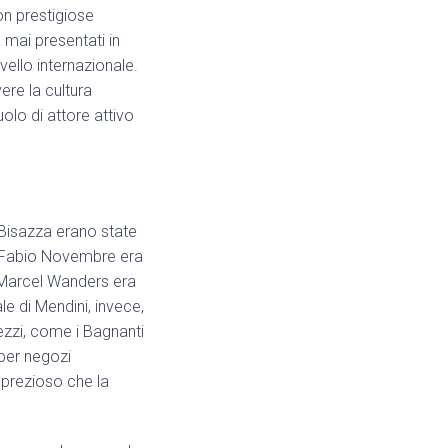
on prestigiose
a mai presentati in
vello internazionale.
re la cultura
uolo di attore attivo
Bisazza erano state
di Fabio Novembre era
i Marcel Wanders era
e di Mendini, invece,
ezzi, come i Bagnanti
 per negozi
 prezioso che la