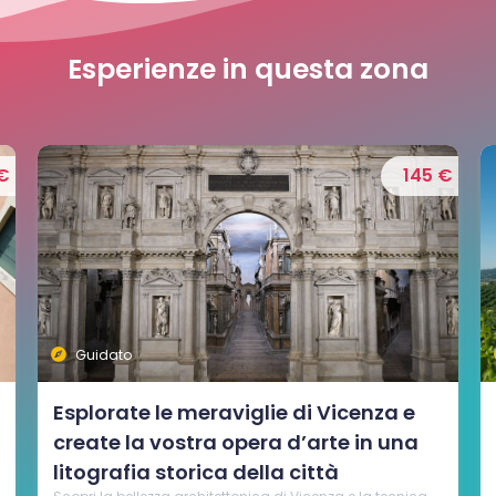
Esperienze in questa zona
€
205 €
Guidato
Visita ai Castelli di Romeo e Giulietta
con degustazione di vino in cave
segrete