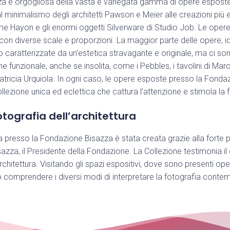
a è orgogliosa della vasta e variegata gamma di opere esposte
 minimalismo degli architetti Pawson e Meier alle creazioni pi
ime Hayon e gli enormi oggetti Silverware di Studio Job. Le oper
con diverse scale e proporzioni. La maggior parte delle opere, id
ono caratterizzate da un’estetica stravagante e originale, ma ci s
e funzionale, anche se insolita, come i Pebbles, i tavolini di Ma
 Patricia Urquiola. In ogni caso, le opere esposte presso la Fond
ezione unica ed eclettica che cattura l’attenzione e stimola la fa
otografia dell’architettura
 presso la Fondazione Bisazza è stata creata grazie alla forte 
sazza, il Presidente della Fondazione. La Collezione testimonia il
’architettura. Visitando gli spazi espositivi, dove sono presenti ope
 può comprendere i diversi modi di interpretare la fotografia cont