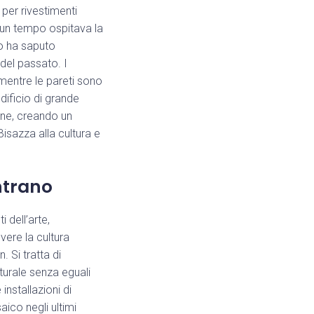
per rivestimenti
he un tempo ospitava la
co ha saputo
 del passato. I
mentre le pareti sono
dificio di grande
one, creando un
Bisazza alla cultura e
ontrano
 dell’arte,
vere la cultura
. Si tratta di
turale senza eguali
nstallazioni di
ico negli ultimi