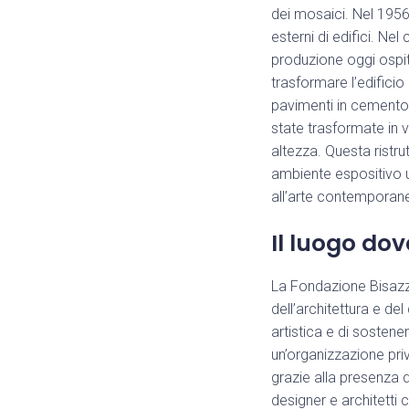
dei mosaici. Nel 1956
esterni di edifici. Ne
produzione oggi ospit
trasformare l’edificio 
pavimenti in cemento 
state trasformate in v
altezza. Questa ristr
ambiente espositivo un
all’arte contemporan
Il luogo dov
La Fondazione Bisazza
dell’architettura e de
artistica e di sostener
un’organizzazione pri
grazie alla presenza 
designer e architetti