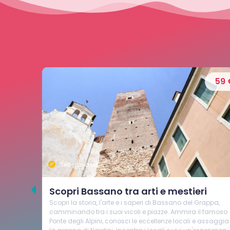
59 €
145 
Guidato
i
Esplorate le meraviglie di Vicenza e
appa,
create la vostra opera d’arte in una
 famoso
litografia storica della città
assaggia