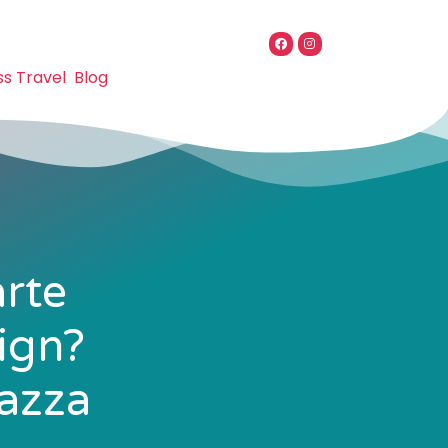
ss Travel
Blog
rte
ign?
sazza