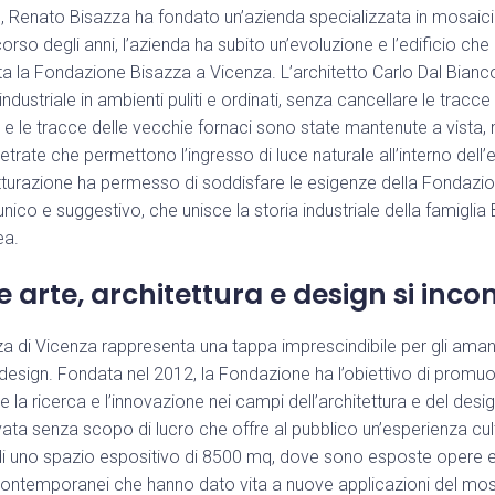
, Renato Bisazza ha fondato un’azienda specializzata in mosaici 
l corso degli anni, l’azienda ha subito un’evoluzione e l’edificio c
a la Fondazione Bisazza a Vicenza. L’architetto Carlo Dal Bian
industriale in ambienti puliti e ordinati, senza cancellare le tracce
e le tracce delle vecchie fornaci sono state mantenute a vista, 
etrate che permettono l’ingresso di luce naturale all’interno dell’e
utturazione ha permesso di soddisfare le esigenze della Fondazi
ico e suggestivo, che unisce la storia industriale della famiglia 
ea.
e arte, architettura e design si inc
 di Vicenza rappresenta una tappa imprescindibile per gli amanti
< Esci dal Form
l design. Fondata nel 2012, la Fondazione ha l’obiettivo di promuo
e la ricerca e l’innovazione nei campi dell’architettura e del design
vata senza scopo di lucro che offre al pubblico un’esperienza cul
Resta aggiornato con noi
di uno spazio espositivo di 8500 mq, dove sono esposte opere e i
 contemporanei che hanno dato vita a nuove applicazioni del mosa