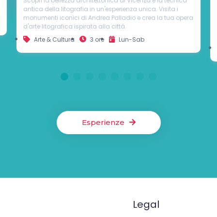
Visita ai Castelli di Romeo e Giulietta e alle cantine
sotterranee, con degustazione di tre spumanti
eccezionali prodotti con uve selezionate e tecniche
artigianali. Scoperta di una perla nascosta del territorio
veneto, dove cultura ed enologia si fondono.
Arte & Cultura
1 ora 30 min
Lun-Dom
1
2
3
4
5
6
7
8
Esperienze
Legal