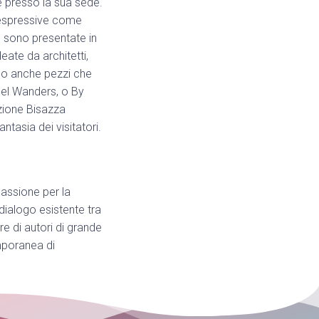
 presso la sua sede.
ù espressive come
e sono presentate in
eate da architetti,
ono anche pezzi che
rcel Wanders, o By
azione Bisazza
ntasia dei visitatori.
passione per la
 dialogo esistente tra
re di autori di grande
emporanea di