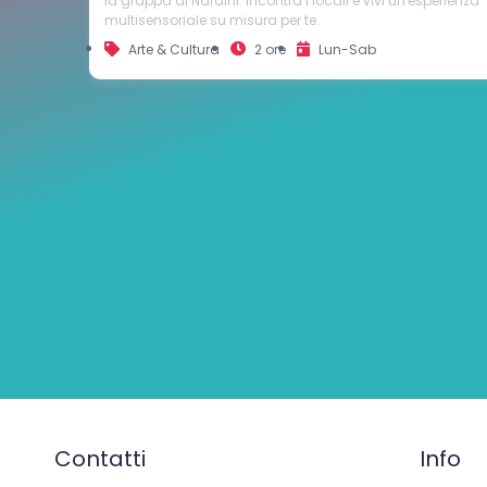
perienza
Scopri la bellezza architettonica di Vicenza e la tecnica
antica della litografia in un'esperienza unica. Visita i
monumenti iconici di Andrea Palladio e crea la tua opera
d'arte litografica ispirata alla città.
Arte & Cultura
3 ore
Lun-Sab
Contatti
Info