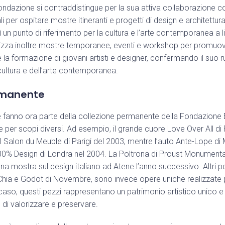
 Fondazione si contraddistingue per la sua attiva collaborazione c
ali per ospitare mostre itineranti e progetti di design e architettur
ì un punto di riferimento per la cultura e l’arte contemporanea a li
zza inoltre mostre temporanee, eventi e workshop per promuove
re la formazione di giovani artisti e designer, confermando il suo r
 cultura e dell’arte contemporanea.
rmanente
e fanno ora parte della collezione permanente della Fondazione 
e per scopi diversi. Ad esempio, il grande cuore Love Over All 
il Salon du Meuble di Parigi del 2003, mentre l’auto Ante-Lope d
00% Design di Londra nel 2004. La Poltrona di Proust Monumental
una mostra sul design italiano ad Atene l’anno successivo. Altri p
o Chia e Godot di Novembre, sono invece opere uniche realizzate
so, questi pezzi rappresentano un patrimonio artistico unico e
di valorizzare e preservare.