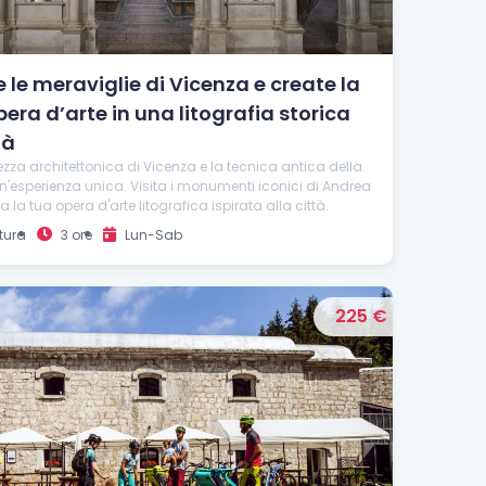
 le meraviglie di Vicenza e create la
era d’arte in una litografia storica
tà
lezza architettonica di Vicenza e la tecnica antica della
 un'esperienza unica. Visita i monumenti iconici di Andrea
a la tua opera d'arte litografica ispirata alla città.
tura
3 ore
Lun-Sab
225 €