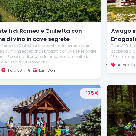
Pacchetto
stelli di Romeo e Giulietta con
Asiago in
e di vino in cave segrete
Enogast
di Romeo e Giulietta e alle cantine sotterranee, con
Tour MTB-E-bi
e spumanti eccezionali prodotti con uve selezionate
scoperta di Sto
ali. Scoperta di una perla nascosta del territorio
"Storie e Legg
ra ed enologia si fondono.
Accessibi
1 ora 30 min
Lun-Dom
175 €