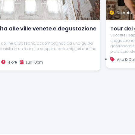
Guidato
ita alle ville venete e degustazione
Tour del
Scoprite i sa
enogastronomi
elle colline di Bassano, accompagnati da una guida
gastronomie. 
onista in un tour alla scoperta delle migliori cantine
piatti tipici d
Arte & Cul
4 ore
Lun-Dom