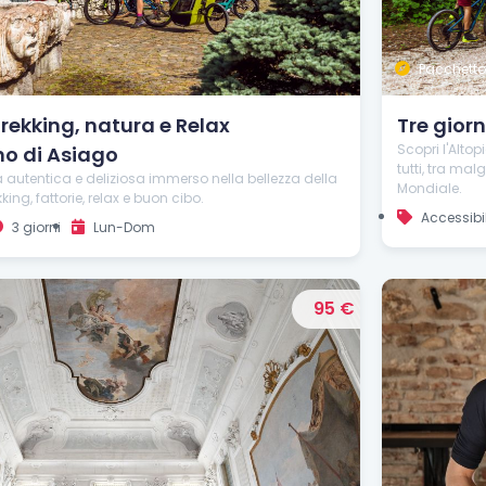
Pacchetto
 trekking, natura e Relax
Tre gior
Scopri l'Altop
no di Asiago
tutti, tra ma
za autentica e deliziosa immerso nella bellezza della
Mondiale.
ing, fattorie, relax e buon cibo.
Accessibi
3 giorni
Lun-Dom
95 €