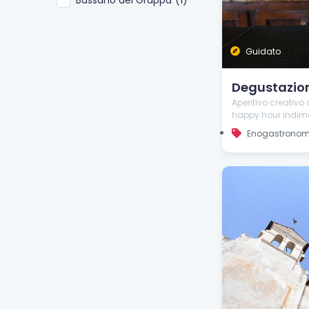
Guidato
Degustazione
Aperitivo creativo 
happy hour indime
Enogastronom