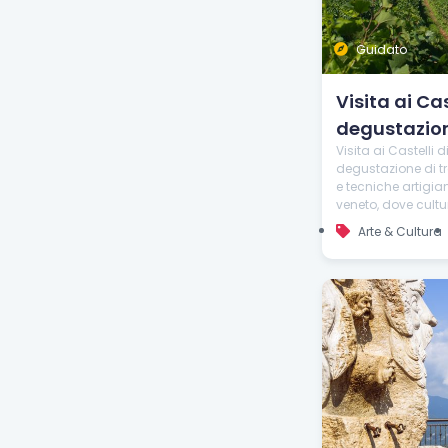
Guidato
Visita ai Ca
degustazion
Visita ai Castelli 
degustazione di tr
e tecniche artigian
veneto, dove cultu
Arte & Cultura