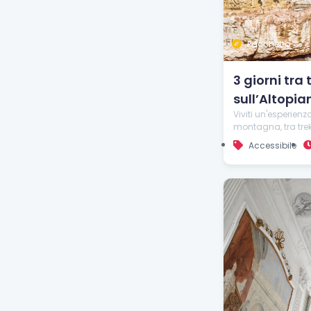
Pacchetto
3 giorni tra
sull’Altopia
Viviti un'esperien
montagna, tra trekk
Accessibile