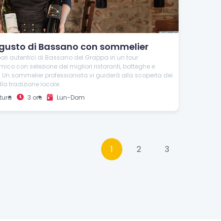
 gusto di Bassano con sommelier
pori autentici di Bassano del Grappa in un tour
co con selezione dei migliori ristoranti, botteghe e
Un sommelier professionista vi guiderà alla scoperta dei
ella tradizione locale.
tura
3 ore
Lun-Dom
1
2
3