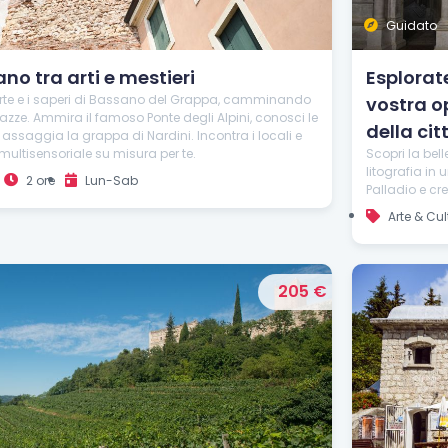
Guidato
no tra arti e mestieri
Esplorate
l'arte e i saperi di Bassano del Grappa, camminando
vostra op
 piazze. Ammira il famoso Ponte degli Alpini, conosci le
della cit
e assaggia la grappa di Nardini. Incontra i locali e
< Esci dal Form
 multisensoriale su misura per te.
Scopri la bel
litografia in
2 ore
Lun-Sab
Palladio e cre
Resta aggiornato con noi
Arte & Cul
205 €