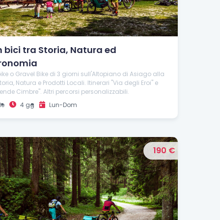
 bici tra Storia, Natura ed
ronomia
ke o Gravel Bike di 3 giorni sull'Altopiano di Asiago alla
ria, Natura e Prodotti Locali. Itinerari "Via degli Eroi" e
ende Cimbre". Altri percorsi personalizzabili.
le
4 gg
Lun-Dom
190 €