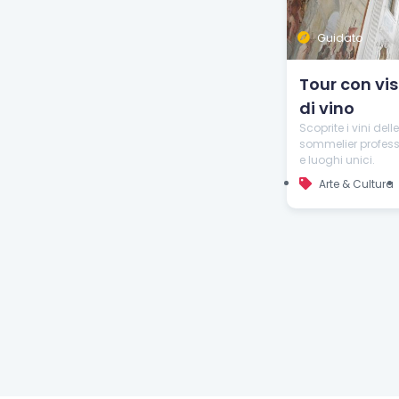
Guidato
Tour con vis
di vino
Scoprite i vini d
sommelier professi
e luoghi unici.
Arte & Cultura