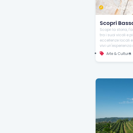
Self-guided
Scopri Bassa
Scopri la storia, 
tra i suoi vicoli e
eccellenze locali 
vivi un'esperienza
Arte & Cultura