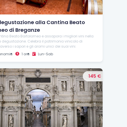
 degustazione alla Cantina Beato
eo di Breganze
ntina Beato Bartolomeo e assapora i migliori vini nella
a degustazione. Celebra il patrimonio vinicolo di
verso i sapori e gli aromi unici dei suoi vini.
onomia
1 ora
Lun-Sab
145 €