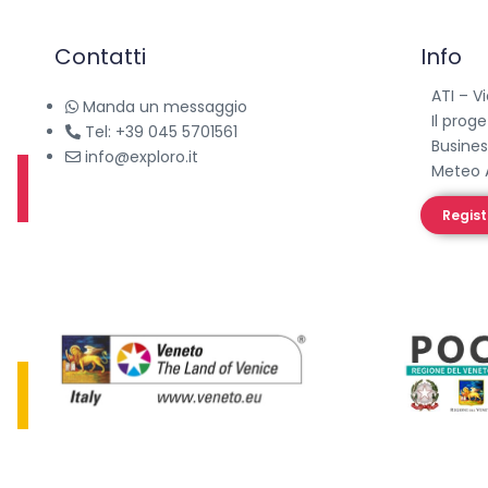
Contatti
Info
ATI – V
Manda un messaggio
Il prog
Tel: +39 045 5701561
Busines
info@exploro.it
Meteo 
Regist