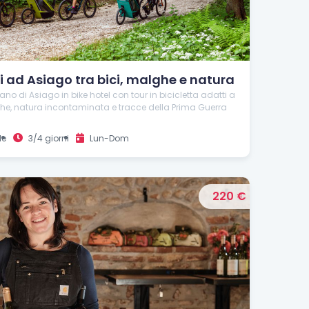
ni ad Asiago tra bici, malghe e natura
iano di Asiago in bike hotel con tour in bicicletta adatti a
lghe, natura incontaminata e tracce della Prima Guerra
le
3/4 giorni
Lun-Dom
220 €