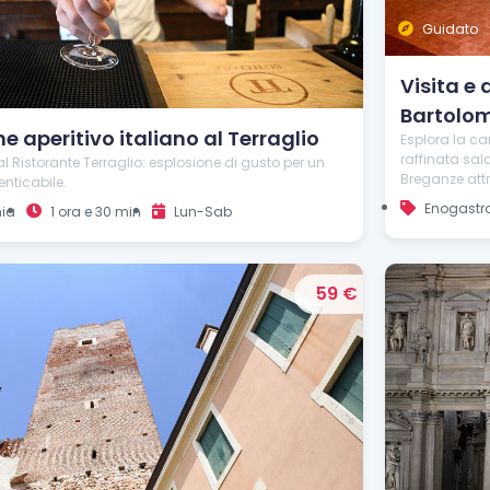
Guidato
Visita e
Bartolom
 aperitivo italiano al Terraglio
Esplora la ca
raffinata sal
al Ristorante Terraglio: esplosione di gusto per un
Breganze attra
nticabile.
Enogastr
ia
1 ora e 30 min
Lun-Sab
59 €