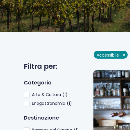
×
Accessibile
Filtra per:
Categoria
Arte & Cultura
(
1
)
Enogastronomia
(
1
)
Destinazione
Bassano del Grappa
(
1
)