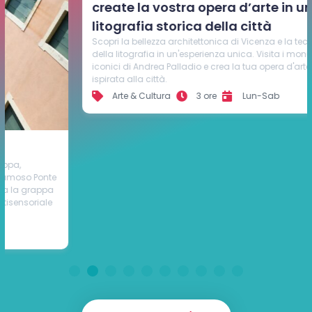
Guidato
Esplorate le meraviglie di Vicenza e
create la vostra opera d’arte in una
litografia storica della città
Scopri la bellezza architettonica di Vicenza e la tecnica antica
della litografia in un'esperienza unica. Visita i monumenti
iconici di Andrea Palladio e crea la tua opera d'arte litografica
ispirata alla città.
Arte & Cultura
3 ore
Lun-Sab
1
2
3
4
5
6
7
8
9
10