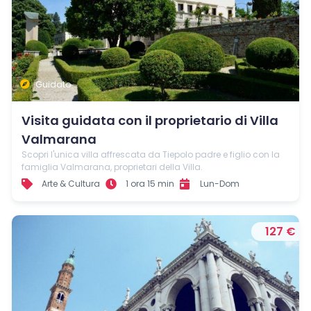
Resta aggiornato con noi
Guidato
Visita guidata con il proprietario di Villa
Valmarana
Scopri l'unica villa affrescata da Tiepolo padre e figlio con la
famiglia Valmarana, proprietari della Villa.
Arte & Cultura
1 ora 15 min
Lun-Dom
127 €