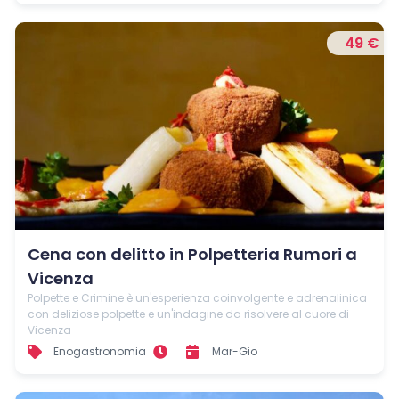
49 €
Cena con delitto in Polpetteria Rumori a
Vicenza
Polpette e Crimine è un'esperienza coinvolgente e adrenalinica
con deliziose polpette e un'indagine da risolvere al cuore di
Vicenza
Enogastronomia
Mar-Gio