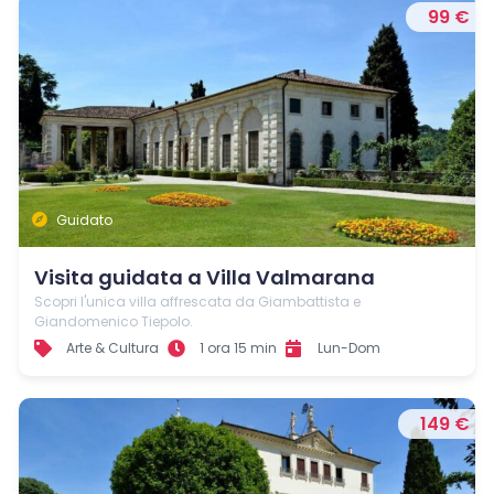
99 €
Guidato
Visita guidata a Villa Valmarana
Scopri l'unica villa affrescata da Giambattista e
Giandomenico Tiepolo.
Arte & Cultura
1 ora 15 min
Lun-Dom
149 €
< Esci dal Form