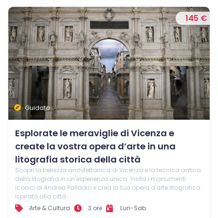
145 €
Guidato
Esplorate le meraviglie di Vicenza e
create la vostra opera d’arte in una
litografia storica della città
Scopri la bellezza architettonica di Vicenza e la tecnica antica
della litografia in un'esperienza unica. Visita i monumenti
iconici di Andrea Palladio e crea la tua opera d'arte litografica
ispirata alla città.
Arte & Cultura
3 ore
Lun-Sab