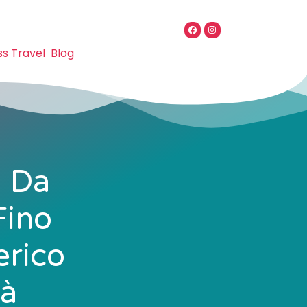
ss Travel
Blog
– Da
Fino
erico
tà