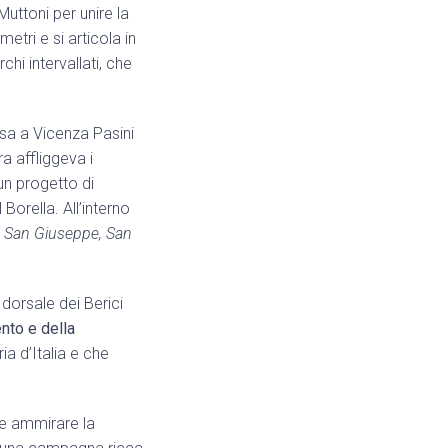
Muttoni per unire la
etri e si articola in
hi intervallati, che
sa a Vicenza Pasini
a affliggeva i
un progetto di
Borella. All’interno
n San Giuseppe, San
 dorsale dei Berici
nto e della
a d’Italia e che
 e ammirare la