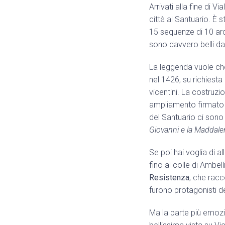
Arrivati alla fine di V
città al Santuario. È 
15 sequenze di 10 arca
sono davvero belli da
La leggenda vuole che
nel 1426, su richiest
vicentini. La costruzi
ampliamento firmato da
del Santuario ci son
Giovanni e la Maddale
Se poi hai voglia di a
fino al colle di Ambell
Resistenza
, che racc
furono protagonisti de
Ma la parte più emozi