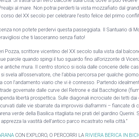
icenza. Si tratta di un vero balcone sulla città, dove si può vede
 Prealpi al mare. Non potrai perderti la vista mozzafiato dal gran
el corso del XX secolo per celebrare l’esito felice del primo confl
enza non potete perdervi questa passeggiata. Il Santuario di Mo
avigliosi che ti lasceranno senza fiato!
 Pozza, scrittore vicentino del XX secolo sulla vista dal balcone 
e parole quando spingi il tuo sguardo fino all’orizzonte di Vicen
e antiche mura. Il centro storico si isola dalle concerie delle c
 si svela all’osservatore, che l’abbia percorsa per qualche giorno,
ica con l’andamento viario che vi è connesso. Partendo idealmen
trade governate dalle curve del Retrone e dal Bacchiglione (fium
enda libertà prospettica. Sulle diagonali incrociate dei tetti da
li curvati dalle vie sbarrate da improvvisi diaframmi – fiancate di 
rena verde della Basilica ritagliata nei prati del giardino Querini
apprezza la vastità dell’antico parco incastrato nella città.”
ARANA
CON EXPLORO, O PERCORRI LA
RIVIERA BERICA IN BIC