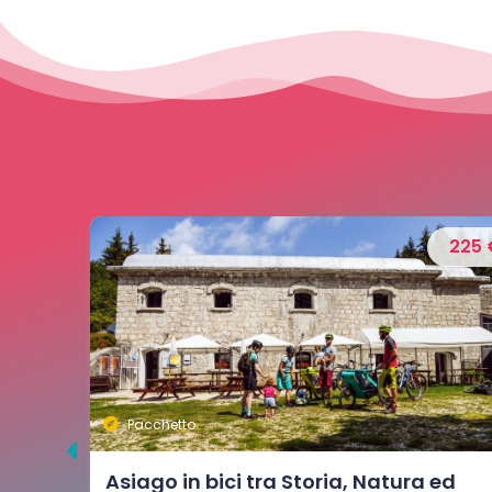
225 €
175
Pacchetto
ed
3 giorni tra trekking, natura e Relax