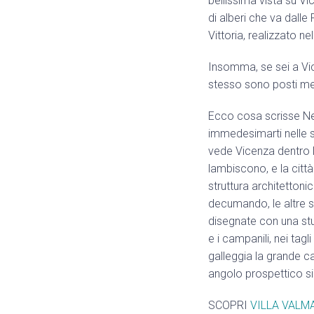
bellissima vista su V
di alberi che va dalle
Vittoria, realizzato n
Insomma, se sei a Vic
stesso sono posti mer
Ecco cosa scrisse Neri
immedesimarti nelle su
vede Vicenza dentro l
lambiscono, e la città
struttura architetton
decumando, le altre s
disegnate con una stup
e i campanili, nei tag
galleggia la grande ca
angolo prospettico si 
SCOPRI
VILLA VALM