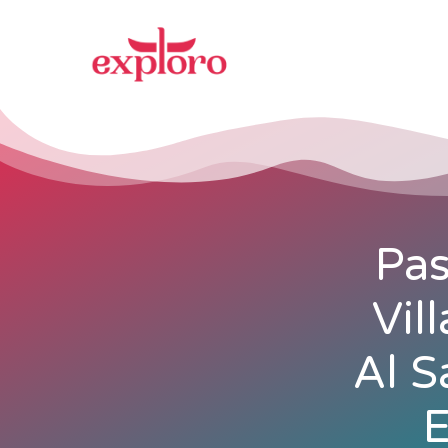
Pas
Vil
Al S
E