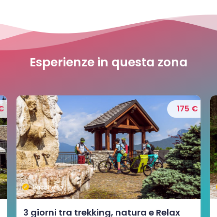
Esperienze in questa zona
 €
190 €
Pacchetto
Tre giorni ad Asiago tra bici, malghe e