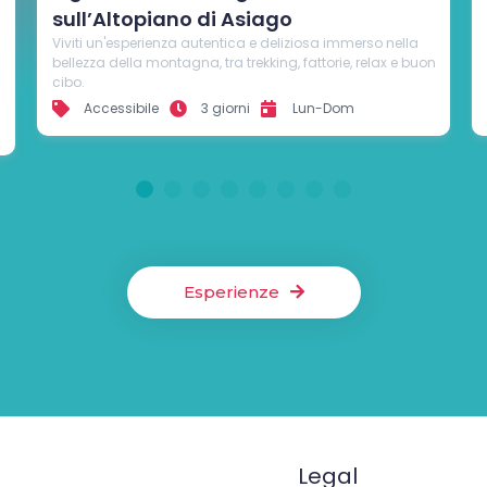
natura
Scopri l'Altopiano di Asiago in bike hotel con tour in
n
bicicletta adatti a tutti, tra malghe, natura incontaminata
e tracce della Prima Guerra Mondiale.
Accessibile
3/4 giorni
Lun-Dom
1
2
3
4
5
6
7
8
Esperienze
Legal