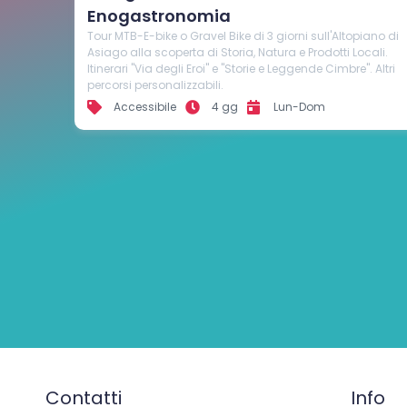
sull’Altopiano di Asiago
iano di
Viviti un'esperienza autentica e deliziosa immerso nella
cali.
bellezza della montagna, tra trekking, fattorie, relax e buo
. Altri
cibo.
Accessibile
3 giorni
Lun-Dom
Contatti
Info