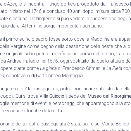
iale d’Azeglio si incontra il lungo portico progettato da Francesco 
stato iniziato nel 1746 e concluso 40 anni dopo, misura circa 700 m
te ciascuna. Dall’ingresso si può vedere la successione degli arc
 guardare. Al termine sorge imponente il santuario.
< Esci dal Form
 il primo edificio sacro fosse sorto dove la Madonna era appar
a della Vergine come pegno della cessazione della peste che allor
Resta aggiornato con noi
one originale subì ripetute modifiche nel corso del tempo, tra cui 
 Andrea Palladio nel 1576, oggi sostituito da quello attuale del 
o opere d’arte come
La gloria
di Francesco Grimani e
La Pietà co
na
, capolavoro di Bartolomeo Montagna.
llungare un po’ la passeggiata, potrai continuare sulla strada della
icopoli. Qui si trova
Villa Guiccioli
, sede del
Museo del Risorgime
oglie memorie di eventi e personaggi che appartengono alla stori
lle vicende storiche della città.
onante della nostra passeggiata è stata salire sul Monte Berico