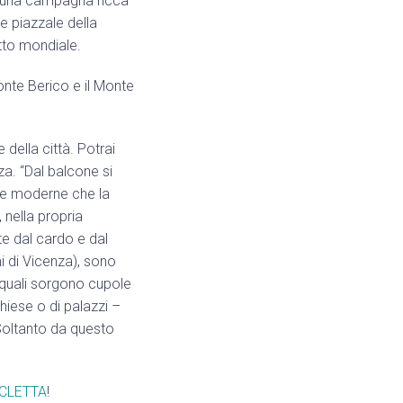
re una campagna ricca
de piazzale della
itto mondiale.
nte Berico e il Monte
della città. Potrai
za. “Dal balcone si
ase moderne che la
 nella propria
te dal cardo e dal
i di Vicenza), sono
i quali sorgono cupole
chiese o di palazzi –
. Soltanto da questo
ICLETTA
!