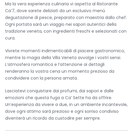
Ma la vera esperienza culinaria vi aspetta al Ristorante
Ca’7, dove sarete deliziati da un esclusivo menù
degustazione di pesce, preparato con maestria dallo chef.
Ogni portata sarà un viaggio nei sapori autentici della
tradizione veneta, con ingredienti freschi e selezionati con
cura.
Vivrete momenti indimenticabili di piacere gastronomico,
mentre la magia della Villa Veneta avvolge i vostri sensi.
< Esci dal Form
L’atmosfera romantica e l’attenzione ai dettagli
renderanno la vostra cena un momento prezioso da
condividere con la persona amata.
Resta aggiornato con noi
Lasciatevi conquistare dai profumi, dai sapori e dalle
< Esci dal form
emozioni che questa fuga a Ca’ Sette ha da offrire.
Un’esperienza da vivere a due, in un ambiente incantevole,
dove ogni attimo sarà prezioso e ogni sorriso condiviso
Richiedi un tour privato
diventerà un ricordo da custodire per sempre.