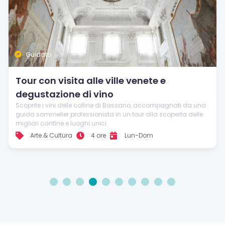
Guidato
Tour con visita alle ville venete e
degustazione di vino
Scoprite i vini delle colline di Bassano, accompagnati da una
guida sommelier professionista in un tour alla scoperta delle
migliori cantine e luoghi unici.
Arte & Cultura
4 ore
Lun-Dom
1
2
3
4
5
6
7
8
9
10