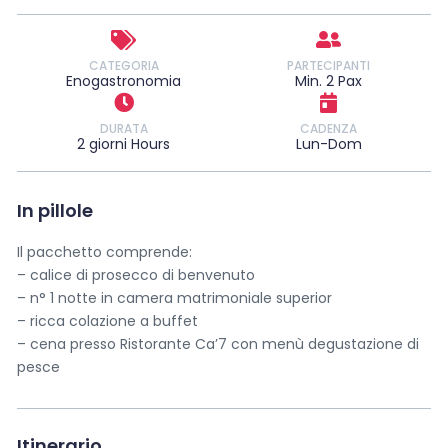
CATEGORIA
PARTECIPANTI
Enogastronomia
Min. 2 Pax
DURATA
CADENZA
2 giorni Hours
Lun-Dom
In pillole
Il pacchetto comprende:
– calice di prosecco di benvenuto
– n° 1 notte in camera matrimoniale superior
– ricca colazione a buffet
– cena presso Ristorante Ca’7 con menù degustazione di
pesce
Itinerario